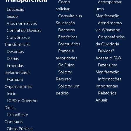
Como
Acompanhar
solicitar
uma
Educação
Consulte sua
Manifestação
Saúde
Solicitação
Atendimento
Atos normativos
Decretos
via WhatsApp
Central de Dúvidas
Estatísticas
Competências
Convênios e
Formulários
da Ouvidoria
Transferências
Prazos e
Dúvidas?
Despesas
autoridades
Acesse o FAQ
Diárias
Sic Físico
Fazer uma
Emendas
Solicitar
Manifestação
parlamentares
Recurso
Informações
Estrutura
Solicitar um
Importantes
Organizacional
pedido
Relatórios
Inicio
Anuais
LGPD e Governo
Digital
Licitações e
Contratos
Obras Públicas