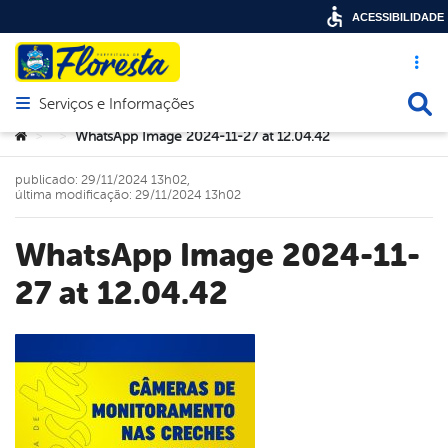
ACESSIBILIDADE
Acesso ráp
Busca
Serviços e Informações
Abrir menu principal de navegação
Você está aqui:
WhatsApp Image 2024-11-27 at 12.04.42
>
>
publicado: 29/11/2024 13h02,
última modificação: 29/11/2024 13h02
WhatsApp Image 2024-11-
27 at 12.04.42
book