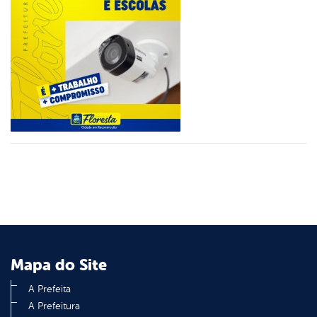
er
din
Mapa do Site
A Prefeita
A Prefeitura