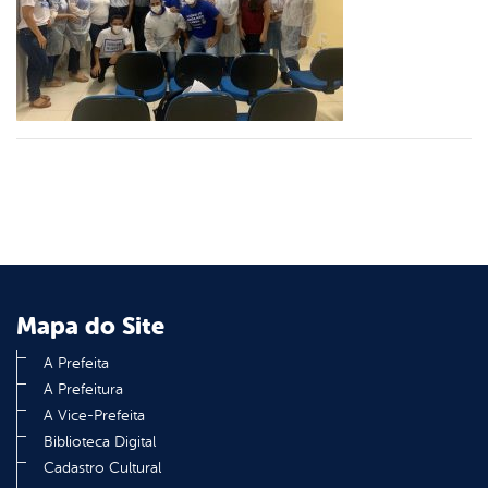
er
din
Mapa do Site
A Prefeita
A Prefeitura
A Vice-Prefeita
Biblioteca Digital
Cadastro Cultural