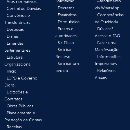
Solicitação
Atendimento
Atos normativos
Decretos
via WhatsApp
Central de Dúvidas
Estatísticas
Competências
Convênios e
Formulários
da Ouvidoria
Transferências
Prazos e
Dúvidas?
Despesas
autoridades
Acesse o FAQ
Diárias
Sic Físico
Fazer uma
Emendas
Solicitar
Manifestação
parlamentares
Recurso
Informações
Estrutura
Solicitar um
Importantes
Organizacional
pedido
Relatórios
Inicio
Anuais
LGPD e Governo
Digital
Licitações e
Contratos
Obras Públicas
Planejamento e
Prestação de Contas
Receitas