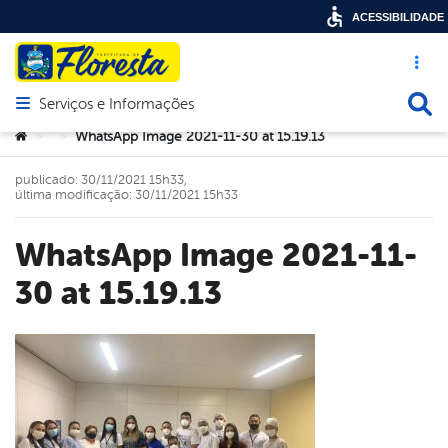
ACESSIBILIDADE
Acesso ráp
Busca
Serviços e Informações
Abrir menu principal de navegação
Você está aqui:
WhatsApp Image 2021-11-30 at 15.19.13
>
>
publicado: 30/11/2021 15h33,
última modificação: 30/11/2021 15h33
WhatsApp Image 2021-11-
30 at 15.19.13
book