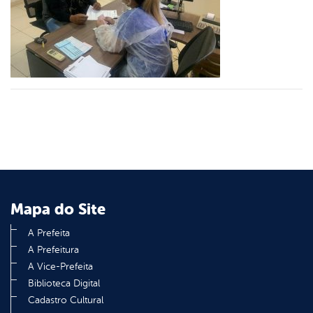
er
din
Mapa do Site
A Prefeita
A Prefeitura
A Vice-Prefeita
Biblioteca Digital
Cadastro Cultural