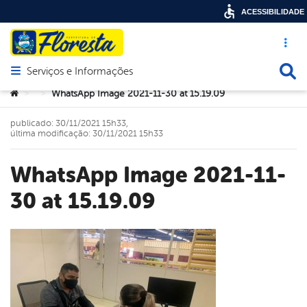
ACESSIBILIDADE
Acesso ráp
Busca
Serviços e Informações
Abrir menu principal de navegação
Você está aqui:
WhatsApp Image 2021-11-30 at 15.19.09
>
>
publicado: 30/11/2021 15h33,
última modificação: 30/11/2021 15h33
WhatsApp Image 2021-11-
30 at 15.19.09
book