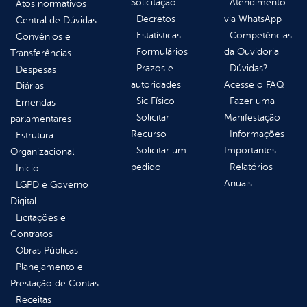
Solicitação
Atendimento
Atos normativos
Decretos
via WhatsApp
Central de Dúvidas
Estatísticas
Competências
Convênios e
Formulários
da Ouvidoria
Transferências
Prazos e
Dúvidas?
Despesas
autoridades
Acesse o FAQ
Diárias
Sic Físico
Fazer uma
Emendas
Solicitar
Manifestação
parlamentares
Recurso
Informações
Estrutura
Solicitar um
Importantes
Organizacional
pedido
Relatórios
Inicio
Anuais
LGPD e Governo
Digital
Licitações e
Contratos
Obras Públicas
Planejamento e
Prestação de Contas
Receitas