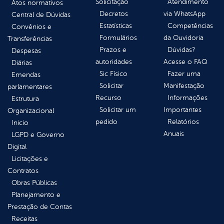
Solicitação
Atendimento
Atos normativos
Decretos
via WhatsApp
Central de Dúvidas
Estatísticas
Competências
Convênios e
Formulários
da Ouvidoria
Transferências
Prazos e
Dúvidas?
Despesas
autoridades
Acesse o FAQ
Diárias
Sic Físico
Fazer uma
Emendas
Solicitar
Manifestação
parlamentares
Recurso
Informações
Estrutura
Solicitar um
Importantes
Organizacional
pedido
Relatórios
Inicio
Anuais
LGPD e Governo
Digital
Licitações e
Contratos
Obras Públicas
Planejamento e
Prestação de Contas
Receitas