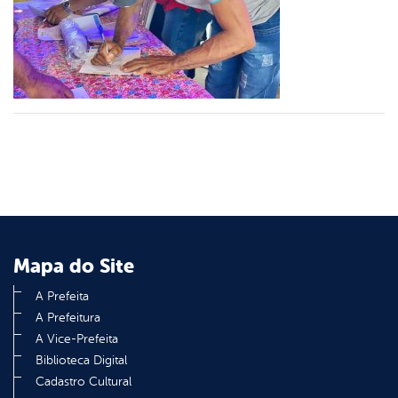
er
din
Mapa do Site
A Prefeita
A Prefeitura
A Vice-Prefeita
Biblioteca Digital
Cadastro Cultural