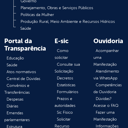
Governo
Planejamento, Obras e Serviços Públicos
Políticas da Mulher
Produção Rural, Meio Ambiente e Recursos Hídricos
Saúde
Portal da
E-sic
Ouvidoria
Transparência
Como
Acompanhar
solicitar
uma
Educação
Consulte sua
Manifestação
Saúde
Solicitação
Atendimento
Atos normativos
Decretos
via WhatsApp
Central de Dúvidas
Estatísticas
Competências
Convênios e
Formulários
da Ouvidoria
Transferências
Prazos e
Dúvidas?
Despesas
autoridades
Acesse o FAQ
Diárias
Sic Físico
Fazer uma
Emendas
Solicitar
Manifestação
parlamentares
Recurso
Informações
Estrutura