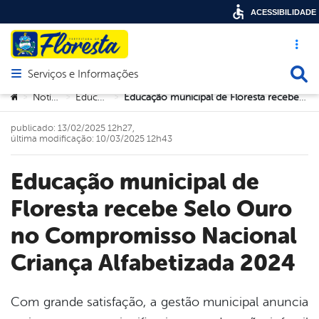
ACESSIBILIDADE
Acesso ráp
Busca
Serviços e Informações
Abrir menu principal de navegação
Você está aqui:
Notícias
Educação
Educação municipal de Floresta recebe Selo Ouro no Compromisso Nacional Criança Alfabetizada 2024
>
>
>
publicado: 13/02/2025 12h27,
última modificação: 10/03/2025 12h43
Educação municipal de
Floresta recebe Selo Ouro
no Compromisso Nacional
Criança Alfabetizada 2024
Com grande satisfação, a gestão municipal anuncia