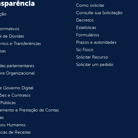
nsparência
Como solicitar
Consulte sua Solicitação
ção
Decretos
Estatísticas
normativos
Formulários
l de Dúvidas
Prazos e autoridades
ios e Transferências
Sic Físico
sas
Solicitar Recurso
s
Solicitar um pedido
as parlamentares
ura Organizacional
 Governo Digital
ções e Contratos
Públicas
jamento e Prestação de Contas
as
sos Humanos
ias de Receitas