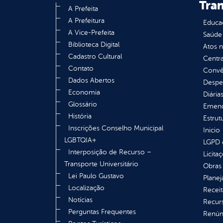
Tra
A Prefeita
A Prefeitura
Educa
A Vice-Prefeita
Saúde
Biblioteca Digital
Atos 
Cadastro Cultural
Centra
Contato
Convên
Dados Abertos
Despe
Economia
Diária
Glossário
Emend
História
Estrut
Inscrições Conselho Municipal
Inicio
LGBTQIA+
LGPD e
Interposição de Recurso –
Licita
Transporte Universitário
Obras 
Lei Paulo Gustavo
Plane
Localização
Receit
Notícias
Recur
Perguntas Frequentes
Renúnc