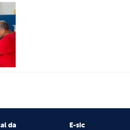
al da
E-sic