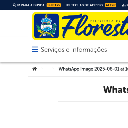
IR PARA A BUSCA
SHIFT+5
TECLAS DE ACESSO
ALT+P
M
Serviços e Informações
Abrir menu principal de navegação
Você está aqui:
>
>
WhatsApp Image 2025-08-01 at 1
Wha