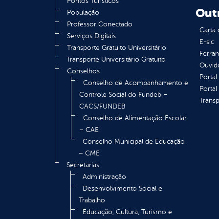
Pontos Turísticos
Out
População
Professor Conectado
Carta 
Serviços Digitais
E-sic
Transporte Gratuito Universitário
Ferram
Transporte Universitário Gratuito
Ouvid
Conselhos
Portal
Conselho de Acompanhamento e
Portal
Controle Social do Fundeb –
Transp
CACS/FUNDEB
Conselho de Alimentação Escolar
– CAE
Conselho Municipal de Educação
– CME
Secretarias
Administração
Desenvolvimento Social e
Trabalho
Educação, Cultura, Turismo e