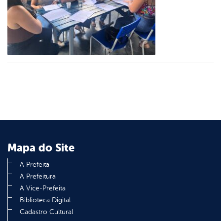
er
din
Mapa do Site
A Prefeita
A Prefeitura
A Vice-Prefeita
Biblioteca Digital
Cadastro Cultural