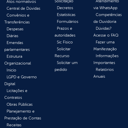
Solicitação
Atendimento
Atos normativos
Decretos
via WhatsApp
Central de Dúvidas
Estatísticas
Competências
Convênios e
Formulários
da Ouvidoria
Transferências
Prazos e
Dúvidas?
Despesas
autoridades
Acesse o FAQ
Diárias
Sic Físico
Fazer uma
Emendas
Solicitar
Manifestação
parlamentares
Recurso
Informações
Estrutura
Solicitar um
Importantes
Organizacional
pedido
Relatórios
Inicio
Anuais
LGPD e Governo
Digital
Licitações e
Contratos
Obras Públicas
Planejamento e
Prestação de Contas
Receitas