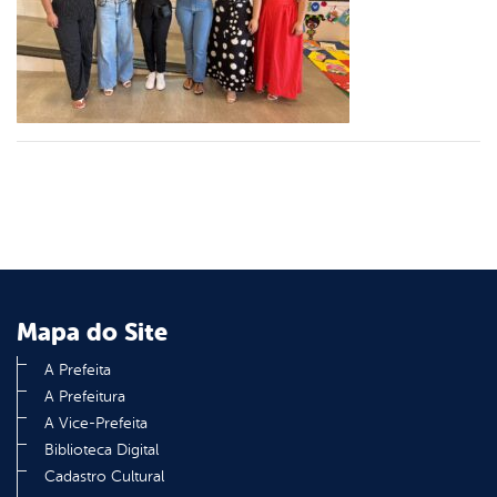
er
din
Mapa do Site
A Prefeita
A Prefeitura
A Vice-Prefeita
Biblioteca Digital
Cadastro Cultural