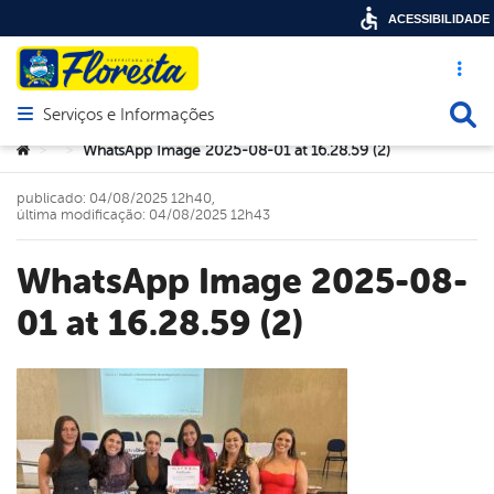
ACESSIBILIDADE
Acesso ráp
Busca
Serviços e Informações
Abrir menu principal de navegação
Você está aqui:
WhatsApp Image 2025-08-01 at 16.28.59 (2)
>
>
publicado: 04/08/2025 12h40,
última modificação: 04/08/2025 12h43
WhatsApp Image 2025-08-
01 at 16.28.59 (2)
book