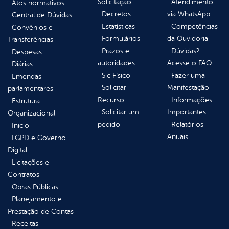
Solicitação
Atendimento
Atos normativos
Decretos
via WhatsApp
Central de Dúvidas
Estatísticas
Competências
Convênios e
Formulários
da Ouvidoria
Transferências
Prazos e
Dúvidas?
Despesas
autoridades
Acesse o FAQ
Diárias
Sic Físico
Fazer uma
Emendas
Solicitar
Manifestação
parlamentares
Recurso
Informações
Estrutura
Solicitar um
Importantes
Organizacional
pedido
Relatórios
Inicio
Anuais
LGPD e Governo
Digital
Licitações e
Contratos
Obras Públicas
Planejamento e
Prestação de Contas
Receitas