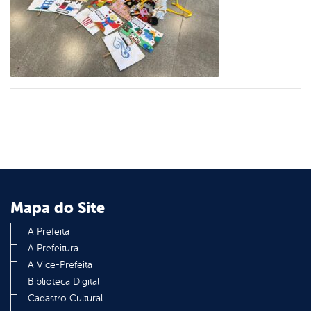
er
din
Mapa do Site
A Prefeita
A Prefeitura
A Vice-Prefeita
Biblioteca Digital
Cadastro Cultural