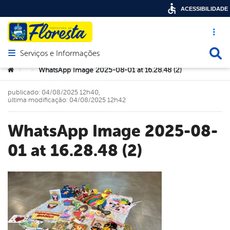
ACESSIBILIDADE
Acesso ráp
Busca
Serviços e Informações
Abrir menu principal de navegação
Você está aqui:
WhatsApp Image 2025-08-01 at 16.28.48 (2)
>
>
publicado: 04/08/2025 12h40,
última modificação: 04/08/2025 12h42
WhatsApp Image 2025-08-
01 at 16.28.48 (2)
book