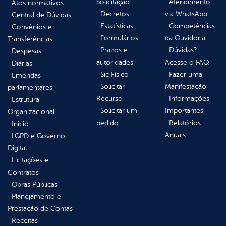
Solicitação
Atendimento
Atos normativos
Decretos
via WhatsApp
Central de Dúvidas
Estatísticas
Competências
Convênios e
Formulários
da Ouvidoria
Transferências
Prazos e
Dúvidas?
Despesas
autoridades
Acesse o FAQ
Diárias
Sic Físico
Fazer uma
Emendas
Solicitar
Manifestação
parlamentares
Recurso
Informações
Estrutura
Solicitar um
Importantes
Organizacional
pedido
Relatórios
Inicio
Anuais
LGPD e Governo
Digital
Licitações e
Contratos
Obras Públicas
Planejamento e
Prestação de Contas
Receitas