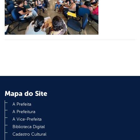
er
din
Mapa do Site
A Prefeita
A Prefeitura
A Vice-Prefeita
Biblioteca Digital
Cadastro Cultural