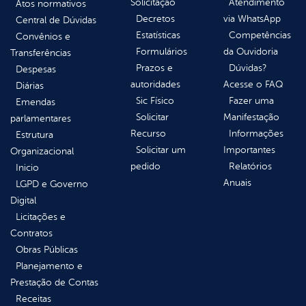
Solicitação
Atendimento
Atos normativos
Decretos
via WhatsApp
Central de Dúvidas
Estatísticas
Competências
Convênios e
Formulários
da Ouvidoria
Transferências
Prazos e
Dúvidas?
Despesas
autoridades
Acesse o FAQ
Diárias
Sic Físico
Fazer uma
Emendas
Solicitar
Manifestação
parlamentares
Recurso
Informações
Estrutura
Solicitar um
Importantes
Organizacional
pedido
Relatórios
Inicio
Anuais
LGPD e Governo
Digital
Licitações e
Contratos
Obras Públicas
Planejamento e
Prestação de Contas
Receitas