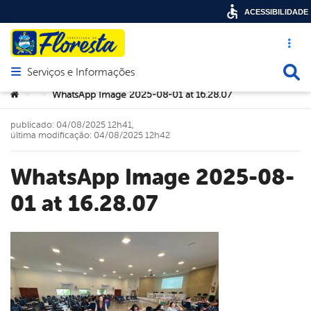
ACESSIBILIDADE
Acesso ráp
Busca
Serviços e Informações
Abrir menu principal de navegação
Você está aqui:
WhatsApp Image 2025-08-01 at 16.28.07
>
>
publicado: 04/08/2025 12h41,
última modificação: 04/08/2025 12h42
WhatsApp Image 2025-08-
01 at 16.28.07
book