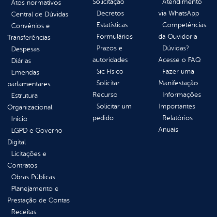
Solicitação
Atendimento
Atos normativos
Decretos
via WhatsApp
Central de Dúvidas
Estatísticas
Competências
Convênios e
Formulários
da Ouvidoria
Transferências
Prazos e
Dúvidas?
Despesas
autoridades
Acesse o FAQ
Diárias
Sic Físico
Fazer uma
Emendas
Solicitar
Manifestação
parlamentares
Recurso
Informações
Estrutura
Solicitar um
Importantes
Organizacional
pedido
Relatórios
Inicio
Anuais
LGPD e Governo
Digital
Licitações e
Contratos
Obras Públicas
Planejamento e
Prestação de Contas
Receitas