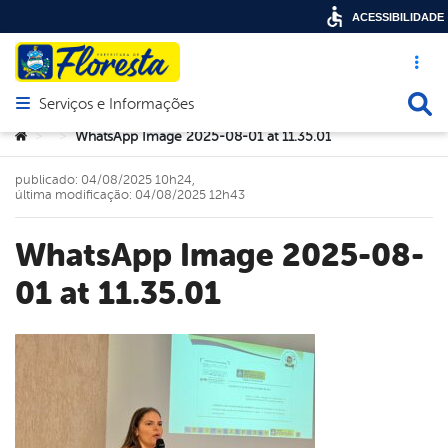
ACESSIBILIDADE
Acesso ráp
Busca
Serviços e Informações
Abrir menu principal de navegação
Você está aqui:
WhatsApp Image 2025-08-01 at 11.35.01
>
>
publicado: 04/08/2025 10h24,
última modificação: 04/08/2025 12h43
WhatsApp Image 2025-08-
01 at 11.35.01
book