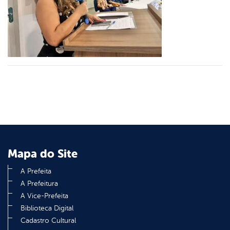
er
din
Mapa do Site
A Prefeita
A Prefeitura
A Vice-Prefeita
Biblioteca Digital
Cadastro Cultural