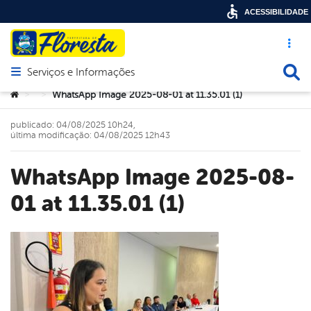
ACESSIBILIDADE
Acesso ráp
Busca
Serviços e Informações
Abrir menu principal de navegação
Você está aqui:
WhatsApp Image 2025-08-01 at 11.35.01 (1)
>
>
publicado: 04/08/2025 10h24,
última modificação: 04/08/2025 12h43
WhatsApp Image 2025-08-
01 at 11.35.01 (1)
book