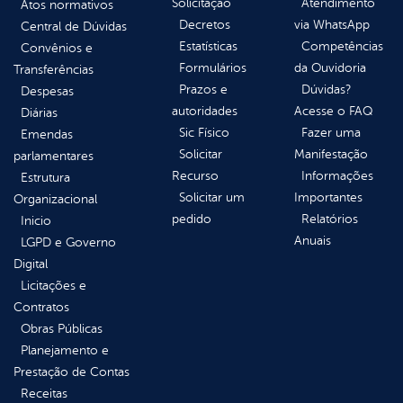
Solicitação
Atendimento
Atos normativos
Decretos
via WhatsApp
Central de Dúvidas
Estatísticas
Competências
Convênios e
Formulários
da Ouvidoria
Transferências
Prazos e
Dúvidas?
Despesas
autoridades
Acesse o FAQ
Diárias
Sic Físico
Fazer uma
Emendas
Solicitar
Manifestação
parlamentares
Recurso
Informações
Estrutura
Solicitar um
Importantes
Organizacional
pedido
Relatórios
Inicio
Anuais
LGPD e Governo
Digital
Licitações e
Contratos
Obras Públicas
Planejamento e
Prestação de Contas
Receitas