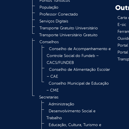
Pontos Turísticos
Out
População
Professor Conectado
Carta 
Serviços Digitais
E-sic
Transporte Gratuito Universitário
Ferram
Transporte Universitário Gratuito
Ouvid
Conselhos
Portal
Conselho de Acompanhamento e
Portal
Controle Social do Fundeb –
Transp
CACS/FUNDEB
Conselho de Alimentação Escolar
– CAE
Conselho Municipal de Educação
– CME
Secretarias
Administração
Desenvolvimento Social e
Trabalho
Educação, Cultura, Turismo e