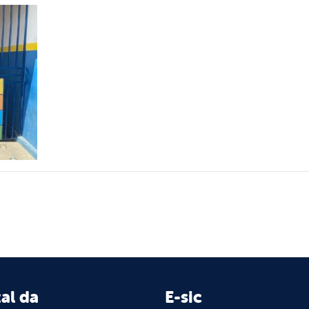
al da
E-sic