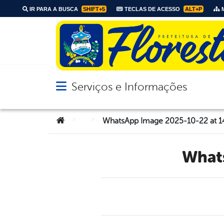
IR PARA A BUSCA
SHIFT+5
TECLAS DE ACESSO
ALT+P
M
Serviços e Informações
Abrir menu principal de navegação
Você está aqui:
>
>
WhatsApp Image 2025-10-22 at 1
Wha