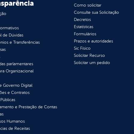
nsparência
Como solicitar
Consulte sua Solicitação
ção
Decretos
Estatísticas
normativos
Formulários
l de Dúvidas
Prazos e autoridades
ios e Transferências
Sic Físico
sas
Solicitar Recurso
s
Solicitar um pedido
as parlamentares
ura Organizacional
 Governo Digital
ções e Contratos
Públicas
jamento e Prestação de Contas
as
sos Humanos
ias de Receitas