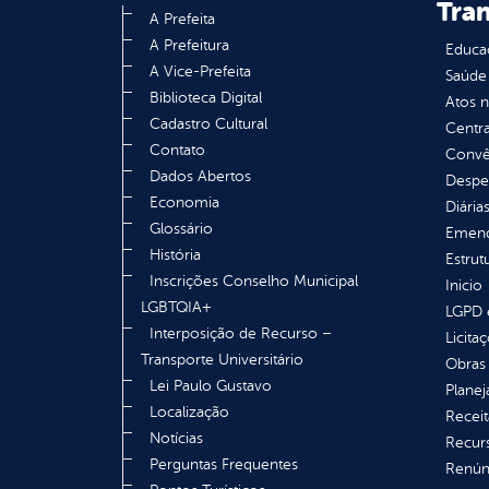
Tra
A Prefeita
A Prefeitura
Educa
A Vice-Prefeita
Saúde
Biblioteca Digital
Atos 
Cadastro Cultural
Centra
Contato
Convên
Dados Abertos
Despe
Economia
Diária
Glossário
Emend
História
Estrut
Inscrições Conselho Municipal
Inicio
LGBTQIA+
LGPD e
Interposição de Recurso –
Licita
Transporte Universitário
Obras 
Lei Paulo Gustavo
Plane
Localização
Receit
Notícias
Recur
Perguntas Frequentes
Renúnc