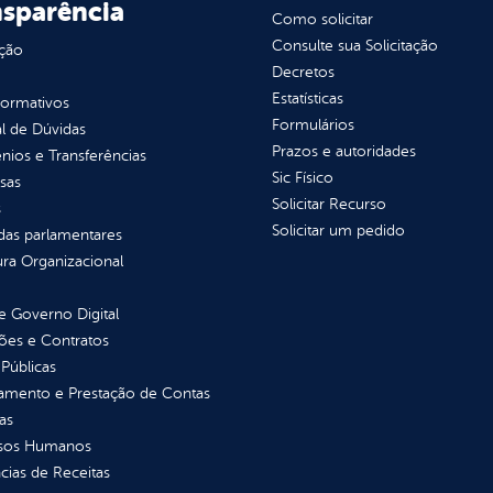
nsparência
Como solicitar
Consulte sua Solicitação
ção
Decretos
Estatísticas
normativos
Formulários
l de Dúvidas
Prazos e autoridades
ios e Transferências
Sic Físico
sas
Solicitar Recurso
s
Solicitar um pedido
as parlamentares
ura Organizacional
 Governo Digital
ções e Contratos
Públicas
jamento e Prestação de Contas
as
sos Humanos
ias de Receitas