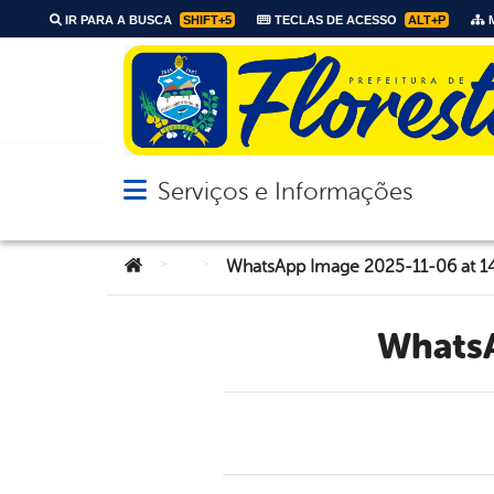
IR PARA A BUSCA
SHIFT+5
TECLAS DE ACESSO
ALT+P
M
Serviços e Informações
Abrir menu principal de navegação
Você está aqui:
>
>
WhatsApp Image 2025-11-06 at 14.
What