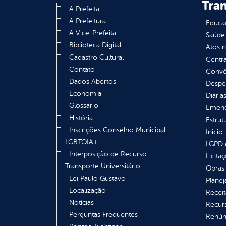
Tra
A Prefeita
A Prefeitura
Educa
A Vice-Prefeita
Saúde
Biblioteca Digital
Atos 
Cadastro Cultural
Centra
Contato
Convên
Dados Abertos
Despe
Economia
Diária
Glossário
Emend
História
Estrut
Inscrições Conselho Municipal
Inicio
LGBTQIA+
LGPD e
Interposição de Recurso –
Licita
Transporte Universitário
Obras 
Lei Paulo Gustavo
Plane
Localização
Receit
Notícias
Recur
Perguntas Frequentes
Renúnc