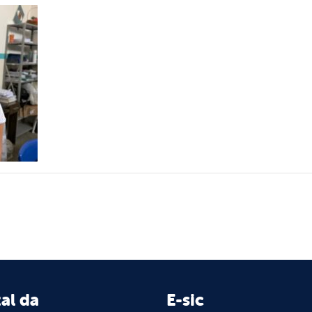
al da
E-sic