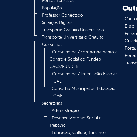
Pontos Turísticos
Out
População
Professor Conectado
Carta 
Serviços Digitais
E-sic
Transporte Gratuito Universitário
Ferram
Transporte Universitário Gratuito
Ouvid
Conselhos
Portal
Conselho de Acompanhamento e
Portal
Controle Social do Fundeb –
Transp
CACS/FUNDEB
Conselho de Alimentação Escolar
– CAE
Conselho Municipal de Educação
– CME
Secretarias
Administração
Desenvolvimento Social e
Trabalho
Educação, Cultura, Turismo e