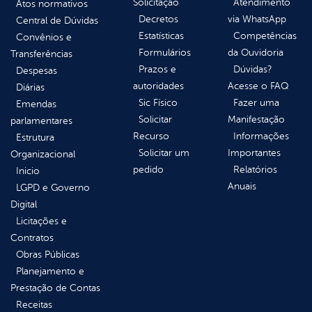
Solicitação
Atendimento
Atos normativos
Decretos
via WhatsApp
Central de Dúvidas
Estatísticas
Competências
Convênios e
Formulários
da Ouvidoria
Transferências
Prazos e
Dúvidas?
Despesas
autoridades
Acesse o FAQ
Diárias
Sic Físico
Fazer uma
Emendas
Solicitar
Manifestação
parlamentares
Recurso
Informações
Estrutura
Solicitar um
Importantes
Organizacional
pedido
Relatórios
Inicio
Anuais
LGPD e Governo
Digital
Licitações e
Contratos
Obras Públicas
Planejamento e
Prestação de Contas
Receitas