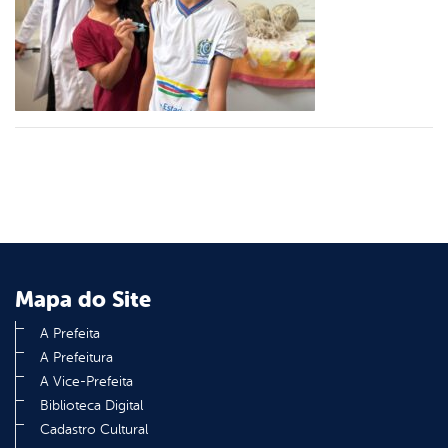
er
din
Mapa do Site
A Prefeita
A Prefeitura
A Vice-Prefeita
Biblioteca Digital
Cadastro Cultural