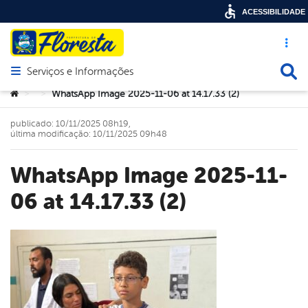
ACESSIBILIDADE
Acesso ráp
Busca
Serviços e Informações
Abrir menu principal de navegação
Você está aqui:
WhatsApp Image 2025-11-06 at 14.17.33 (2)
>
>
publicado: 10/11/2025 08h19,
última modificação: 10/11/2025 09h48
WhatsApp Image 2025-11-
06 at 14.17.33 (2)
book