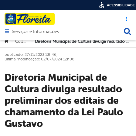
ACESSIBILIDADE
Acesso ráp
Busca
Serviços e Informações
Abrir menu principal de navegação
Você está aqui:
Cultura
Diretoria Municipal de Cultura divulga resultado preliminar dos editais de chamamento da Lei Paulo Gustavo
>
>
publicado: 27/11/2023 13h46,
última modificação: 02/07/2024 12h06
Diretoria Municipal de
Cultura divulga resultado
preliminar dos editais de
chamamento da Lei Paulo
Gustavo