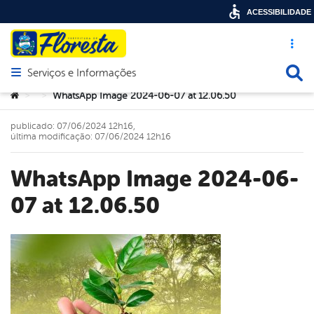
ACESSIBILIDADE
Acesso ráp
Busca
Serviços e Informações
Abrir menu principal de navegação
Você está aqui:
WhatsApp Image 2024-06-07 at 12.06.50
>
>
publicado: 07/06/2024 12h16,
última modificação: 07/06/2024 12h16
WhatsApp Image 2024-06-
07 at 12.06.50
book