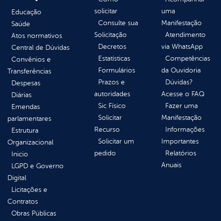
solicitar
uma
Educação
Consulte sua
Manifestação
Saúde
Solicitação
Atendimento
Atos normativos
Decretos
via WhatsApp
Central de Dúvidas
Estatísticas
Competências
Convênios e
Formulários
da Ouvidoria
Transferências
Prazos e
Dúvidas?
Despesas
autoridades
Acesse o FAQ
Diárias
Sic Físico
Fazer uma
Emendas
Solicitar
Manifestação
parlamentares
Recurso
Informações
Estrutura
Solicitar um
Importantes
Organizacional
pedido
Relatórios
Inicio
Anuais
LGPD e Governo
Digital
Licitações e
Contratos
Obras Públicas