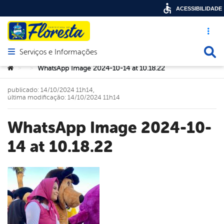
ACESSIBILIDADE
Acesso ráp
Busca
Serviços e Informações
Abrir menu principal de navegação
Você está aqui:
WhatsApp Image 2024-10-14 at 10.18.22
>
>
publicado: 14/10/2024 11h14,
última modificação: 14/10/2024 11h14
WhatsApp Image 2024-10-
14 at 10.18.22
book