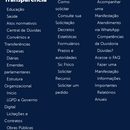
Como
Acompanhar
solicitar
uma
Educação
Consulte sua
Manifestação
Saúde
Solicitação
Atendimento
Atos normativos
Decretos
via WhatsApp
Central de Dúvidas
Estatísticas
Competências
Convênios e
Formulários
da Ouvidoria
Transferências
Prazos e
Dúvidas?
Despesas
autoridades
Acesse o FAQ
Diárias
Sic Físico
Fazer uma
Emendas
Solicitar
Manifestação
parlamentares
Recurso
Informações
Estrutura
Solicitar um
Importantes
Organizacional
pedido
Relatórios
Inicio
Anuais
LGPD e Governo
Digital
Licitações e
Contratos
Obras Públicas