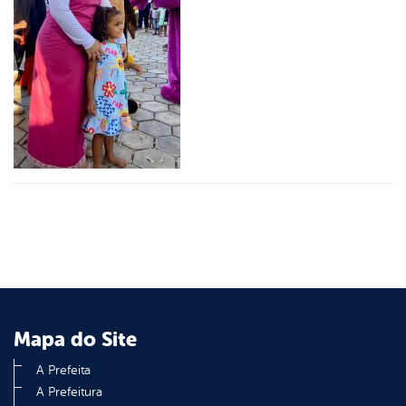
er
din
Mapa do Site
A Prefeita
A Prefeitura