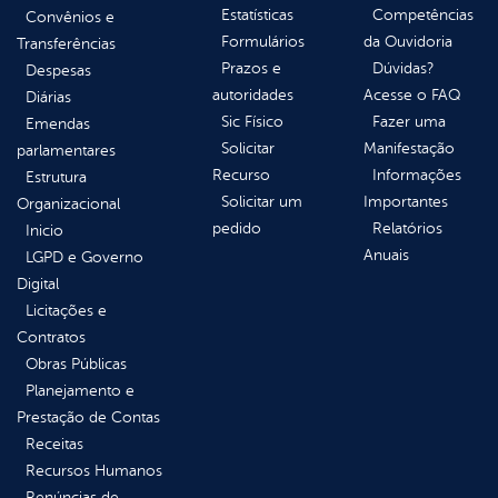
Estatísticas
Competências
Convênios e
Formulários
da Ouvidoria
Transferências
Prazos e
Dúvidas?
Despesas
autoridades
Acesse o FAQ
Diárias
Sic Físico
Fazer uma
Emendas
Solicitar
Manifestação
parlamentares
Recurso
Informações
Estrutura
Solicitar um
Importantes
Organizacional
pedido
Relatórios
Inicio
Anuais
LGPD e Governo
Digital
Licitações e
Contratos
Obras Públicas
Planejamento e
Prestação de Contas
Receitas
Recursos Humanos
Renúncias de