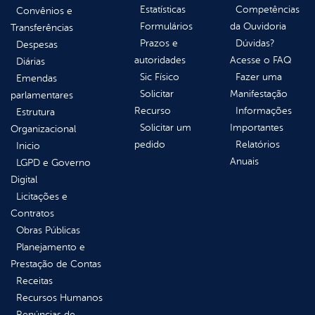
Estatísticas
Competências
Convênios e
Formulários
da Ouvidoria
Transferências
Prazos e
Dúvidas?
Despesas
autoridades
Acesse o FAQ
Diárias
Sic Físico
Fazer uma
Emendas
Solicitar
Manifestação
parlamentares
Recurso
Informações
Estrutura
Solicitar um
Importantes
Organizacional
pedido
Relatórios
Inicio
Anuais
LGPD e Governo
Digital
Licitações e
Contratos
Obras Públicas
Planejamento e
Prestação de Contas
Receitas
Recursos Humanos
Renúncias de