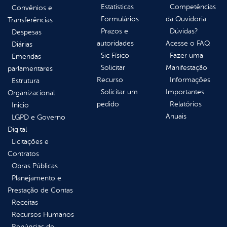
Estatísticas
Competências
Convênios e
Formulários
da Ouvidoria
Transferências
Prazos e
Dúvidas?
Despesas
autoridades
Acesse o FAQ
Diárias
Sic Físico
Fazer uma
Emendas
Solicitar
Manifestação
parlamentares
Recurso
Informações
Estrutura
Solicitar um
Importantes
Organizacional
pedido
Relatórios
Inicio
Anuais
LGPD e Governo
Digital
Licitações e
Contratos
Obras Públicas
Planejamento e
Prestação de Contas
Receitas
Recursos Humanos
Renúncias de