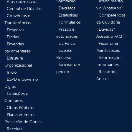
Solicitação
Atendimento
Atos normativos
Decretos
via WhatsApp
Central de Dúvidas
Estatísticas
Competências
Convênios e
Formulários
da Ouvidoria
Transferências
Prazos e
Dúvidas?
Despesas
autoridades
Acesse o FAQ
Diárias
Sic Físico
Fazer uma
Emendas
Solicitar
Manifestação
parlamentares
Recurso
Informações
Estrutura
Solicitar um
Importantes
Organizacional
pedido
Relatórios
Inicio
Anuais
LGPD e Governo
Digital
Licitações e
Contratos
Obras Públicas
Planejamento e
Prestação de Contas
Receitas