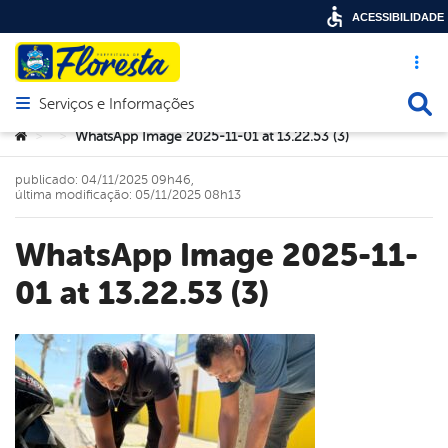
ACESSIBILIDADE
Acesso ráp
Busca
Serviços e Informações
Abrir menu principal de navegação
Você está aqui:
WhatsApp Image 2025-11-01 at 13.22.53 (3)
>
>
publicado: 04/11/2025 09h46,
última modificação: 05/11/2025 08h13
WhatsApp Image 2025-11-
01 at 13.22.53 (3)
book