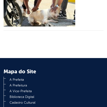
er
din
Mapa do Site
A Prefeita
A Prefeitura
A Vice-Prefeita
Biblioteca Digital
Cadastro Cultural