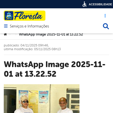
ACESSIBILIDADE
Acesso ráp
Busca
Serviços e Informações
Abrir menu principal de navegação
Você está aqui:
WhatsApp Image 2025-11-01 at 13.22.52
>
>
publicado: 04/11/2025 09h46,
última modificação: 05/11/2025 08h13
WhatsApp Image 2025-11-
01 at 13.22.52
book