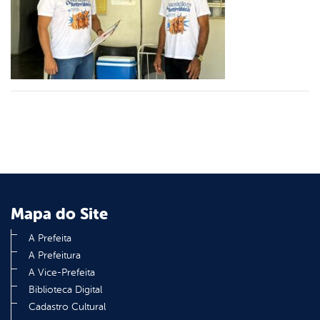
er
din
Mapa do Site
A Prefeita
A Prefeitura
A Vice-Prefeita
Biblioteca Digital
Cadastro Cultural