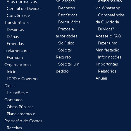
Solicitação
Atendimento
Atos normativos
Decretos
via WhatsApp
Central de Dúvidas
Estatísticas
Competências
Convênios e
Formulários
da Ouvidoria
Transferências
Prazos e
Dúvidas?
Despesas
autoridades
Acesse o FAQ
Diárias
Sic Físico
Fazer uma
Emendas
Solicitar
Manifestação
parlamentares
Recurso
Informações
Estrutura
Solicitar um
Importantes
Organizacional
pedido
Relatórios
Inicio
Anuais
LGPD e Governo
Digital
Licitações e
Contratos
Obras Públicas
Planejamento e
Prestação de Contas
Receitas