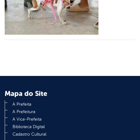
er
din
Mapa do Site
A Prefeita
A Prefeitura
A Vice-Prefeita
Biblioteca Digital
Cadastro Cultural