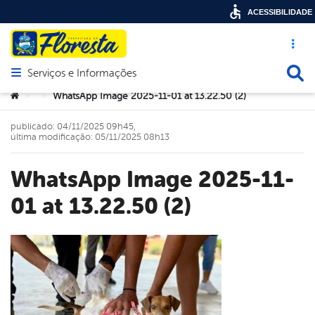
ACESSIBILIDADE
Acesso ráp
Busca
Serviços e Informações
Abrir menu principal de navegação
Você está aqui:
WhatsApp Image 2025-11-01 at 13.22.50 (2)
>
>
publicado: 04/11/2025 09h45,
última modificação: 05/11/2025 08h13
WhatsApp Image 2025-11-
01 at 13.22.50 (2)
book