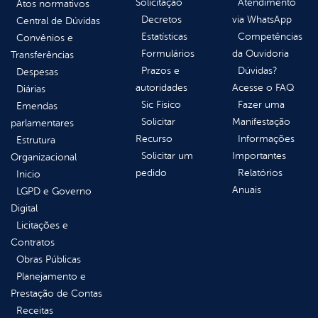
Solicitação
Atendimento
Atos normativos
Decretos
via WhatsApp
Central de Dúvidas
Estatísticas
Competências
Convênios e
Formulários
da Ouvidoria
Transferências
Prazos e
Dúvidas?
Despesas
autoridades
Acesse o FAQ
Diárias
Sic Físico
Fazer uma
Emendas
Solicitar
Manifestação
parlamentares
Recurso
Informações
Estrutura
Solicitar um
Importantes
Organizacional
pedido
Relatórios
Inicio
Anuais
LGPD e Governo
Digital
Licitações e
Contratos
Obras Públicas
Planejamento e
Prestação de Contas
Receitas