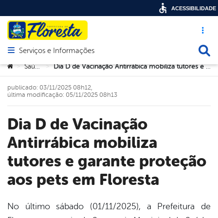
ACESSIBILIDADE
Acesso ráp
Busca
Serviços e Informações
Abrir menu principal de navegação
Você está aqui:
Saúde
Dia D de Vacinação Antirrábica mobiliza tutores e garante proteção aos pets em Floresta
>
>
publicado: 03/11/2025 08h12,
última modificação: 05/11/2025 08h13
Dia D de Vacinação
Antirrábica mobiliza
tutores e garante proteção
aos pets em Floresta
No último sábado (01/11/2025), a Prefeitura de