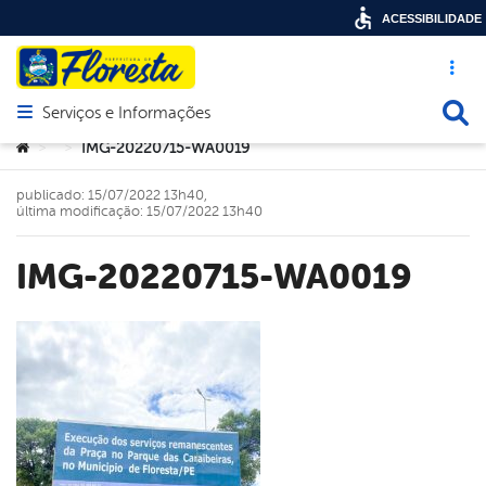
ACESSIBILIDADE
Acesso ráp
Busca
Serviços e Informações
Abrir menu principal de navegação
Você está aqui:
IMG-20220715-WA0019
>
>
publicado: 15/07/2022 13h40,
última modificação: 15/07/2022 13h40
IMG-20220715-WA0019
book
er