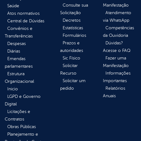
Consulte sua
Manifestação
Saúde
Solicitação
Atendimento
Atos normativos
Decretos
via WhatsApp
Central de Dúvidas
Estatísticas
Competências
Convênios e
Formulários
da Ouvidoria
Transferências
Prazos e
Dúvidas?
Despesas
autoridades
Acesse o FAQ
Diárias
Sic Físico
Fazer uma
Emendas
Solicitar
Manifestação
parlamentares
Recurso
Informações
Estrutura
Solicitar um
Importantes
Organizacional
pedido
Relatórios
Inicio
Anuais
LGPD e Governo
Digital
Licitações e
Contratos
Obras Públicas
Planejamento e