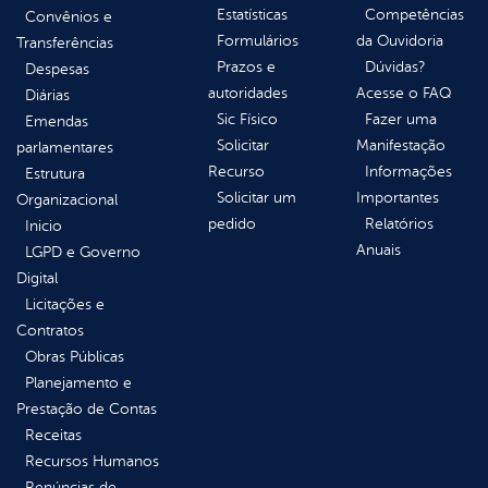
Estatísticas
Competências
Convênios e
Formulários
da Ouvidoria
Transferências
Prazos e
Dúvidas?
Despesas
autoridades
Acesse o FAQ
Diárias
Sic Físico
Fazer uma
Emendas
Solicitar
Manifestação
parlamentares
Recurso
Informações
Estrutura
Solicitar um
Importantes
Organizacional
pedido
Relatórios
Inicio
Anuais
LGPD e Governo
Digital
Licitações e
Contratos
Obras Públicas
Planejamento e
Prestação de Contas
Receitas
Recursos Humanos
Renúncias de