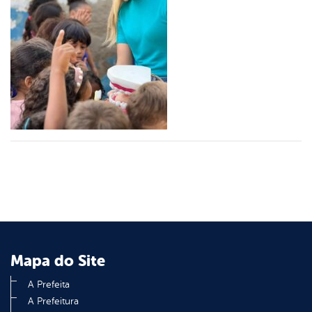
er
din
Mapa do Site
A Prefeita
A Prefeitura