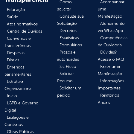
Como
Acompanhar
solicitar
uma
Educação
Consulte sua
Manifestação
Saúde
Solicitação
Atendimento
Atos normativos
Decretos
via WhatsApp
Central de Dúvidas
Estatísticas
Competências
Convênios e
Formulários
da Ouvidoria
Transferências
Prazos e
Dúvidas?
Despesas
autoridades
Acesse o FAQ
Diárias
Sic Físico
Fazer uma
Emendas
Solicitar
Manifestação
parlamentares
Recurso
Informações
Estrutura
Solicitar um
Importantes
Organizacional
pedido
Relatórios
Inicio
Anuais
LGPD e Governo
Digital
Licitações e
Contratos
Obras Públicas