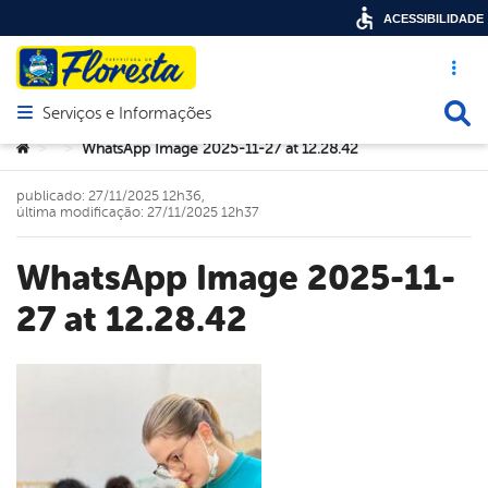
ACESSIBILIDADE
Acesso ráp
Busca
Serviços e Informações
Abrir menu principal de navegação
Você está aqui:
WhatsApp Image 2025-11-27 at 12.28.42
>
>
publicado: 27/11/2025 12h36,
última modificação: 27/11/2025 12h37
WhatsApp Image 2025-11-
27 at 12.28.42
book