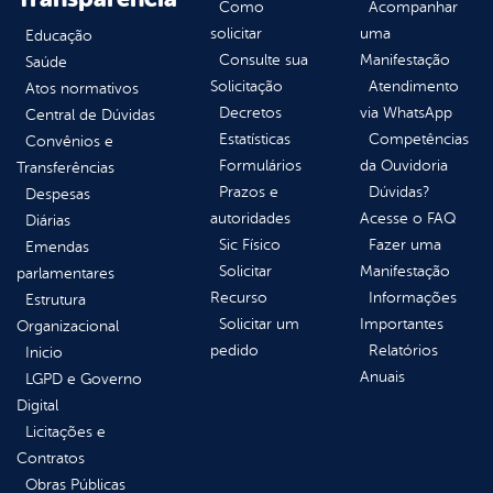
Como
Acompanhar
solicitar
uma
Educação
Consulte sua
Manifestação
Saúde
Solicitação
Atendimento
Atos normativos
Decretos
via WhatsApp
Central de Dúvidas
Estatísticas
Competências
Convênios e
Formulários
da Ouvidoria
Transferências
Prazos e
Dúvidas?
Despesas
autoridades
Acesse o FAQ
Diárias
Sic Físico
Fazer uma
Emendas
Solicitar
Manifestação
parlamentares
Recurso
Informações
Estrutura
Solicitar um
Importantes
Organizacional
pedido
Relatórios
Inicio
Anuais
LGPD e Governo
Digital
Licitações e
Contratos
Obras Públicas