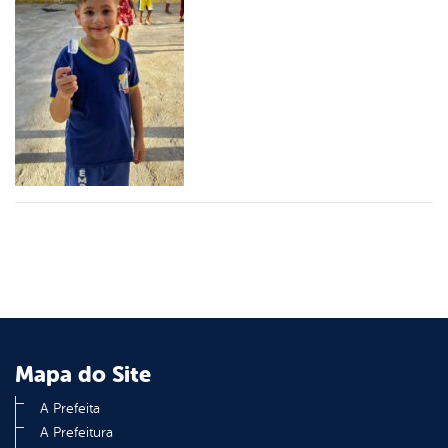
er
din
Mapa do Site
A Prefeita
A Prefeitura