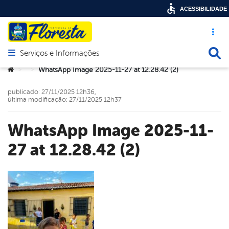
ACESSIBILIDADE
Acesso ráp
Busca
Serviços e Informações
Abrir menu principal de navegação
Você está aqui:
WhatsApp Image 2025-11-27 at 12.28.42 (2)
>
>
publicado: 27/11/2025 12h36,
última modificação: 27/11/2025 12h37
WhatsApp Image 2025-11-
27 at 12.28.42 (2)
book