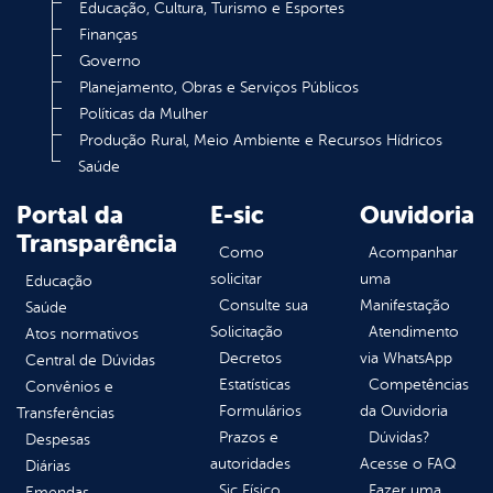
Educação, Cultura, Turismo e Esportes
Finanças
Governo
Planejamento, Obras e Serviços Públicos
Políticas da Mulher
Produção Rural, Meio Ambiente e Recursos Hídricos
Saúde
Portal da
E-sic
Ouvidoria
Transparência
Como
Acompanhar
solicitar
uma
Educação
Consulte sua
Manifestação
Saúde
Solicitação
Atendimento
Atos normativos
Decretos
via WhatsApp
Central de Dúvidas
Estatísticas
Competências
Convênios e
Formulários
da Ouvidoria
Transferências
Prazos e
Dúvidas?
Despesas
autoridades
Acesse o FAQ
Diárias
Sic Físico
Fazer uma
Emendas