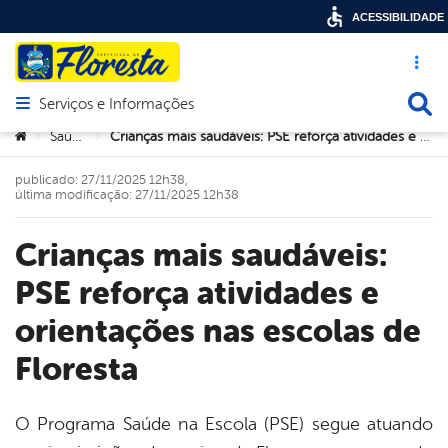
ACESSIBILIDADE
Acesso ráp
Busca
Serviços e Informações
Abrir menu principal de navegação
Você está aqui:
Saúde
Crianças mais saudáveis: PSE reforça atividades e orientações nas escolas de Floresta
>
>
publicado: 27/11/2025 12h38,
última modificação: 27/11/2025 12h38
Crianças mais saudáveis:
PSE reforça atividades e
orientações nas escolas de
Floresta
O Programa Saúde na Escola (PSE) segue atuando