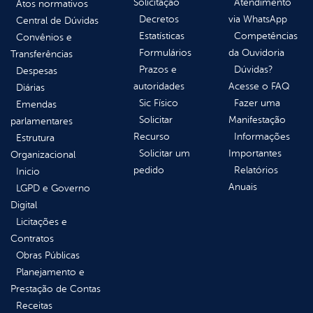
Solicitação
Atendimento
Atos normativos
Decretos
via WhatsApp
Central de Dúvidas
Estatísticas
Competências
Convênios e
Formulários
da Ouvidoria
Transferências
Prazos e
Dúvidas?
Despesas
autoridades
Acesse o FAQ
Diárias
Sic Físico
Fazer uma
Emendas
Solicitar
Manifestação
parlamentares
Recurso
Informações
Estrutura
Solicitar um
Importantes
Organizacional
pedido
Relatórios
Inicio
Anuais
LGPD e Governo
Digital
Licitações e
Contratos
Obras Públicas
Planejamento e
Prestação de Contas
Receitas