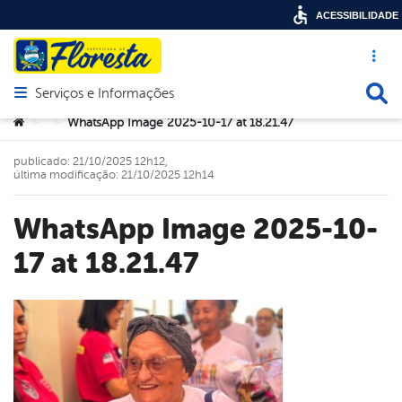
ACESSIBILIDADE
Acesso ráp
Busca
Serviços e Informações
Abrir menu principal de navegação
Você está aqui:
WhatsApp Image 2025-10-17 at 18.21.47
>
>
publicado: 21/10/2025 12h12,
última modificação: 21/10/2025 12h14
WhatsApp Image 2025-10-
17 at 18.21.47
book