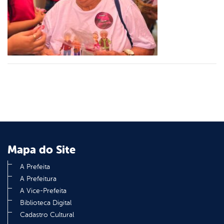
er
din
Mapa do Site
A Prefeita
A Prefeitura
A Vice-Prefeita
Biblioteca Digital
Cadastro Cultural