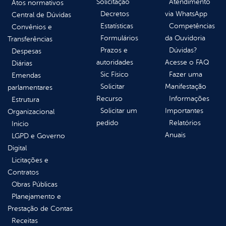
Solicitação
Atendimento
Atos normativos
Decretos
via WhatsApp
Central de Dúvidas
Estatísticas
Competências
Convênios e
Formulários
da Ouvidoria
Transferências
Prazos e
Dúvidas?
Despesas
autoridades
Acesse o FAQ
Diárias
Sic Físico
Fazer uma
Emendas
Solicitar
Manifestação
parlamentares
Recurso
Informações
Estrutura
Solicitar um
Importantes
Organizacional
pedido
Relatórios
Inicio
Anuais
LGPD e Governo
Digital
Licitações e
Contratos
Obras Públicas
Planejamento e
Prestação de Contas
Receitas