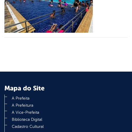
er
din
Mapa do Site
A Prefeita
A Prefeitura
A Vice-Prefeita
Biblioteca Digital
Cadastro Cultural