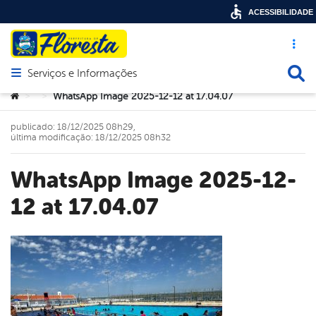
ACESSIBILIDADE
Acesso ráp
Busca
Serviços e Informações
Abrir menu principal de navegação
Você está aqui:
WhatsApp Image 2025-12-12 at 17.04.07
>
>
publicado: 18/12/2025 08h29,
última modificação: 18/12/2025 08h32
WhatsApp Image 2025-12-
12 at 17.04.07
book