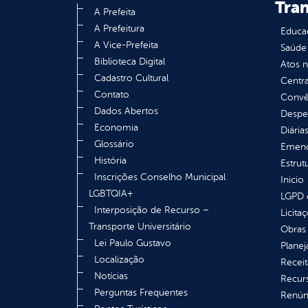
Tra
A Prefeita
A Prefeitura
Educa
A Vice-Prefeita
Saúde
Biblioteca Digital
Atos 
Cadastro Cultural
Centra
Contato
Convên
Dados Abertos
Despe
Economia
Diária
Glossário
Emend
História
Estrut
Inscrições Conselho Municipal
Inicio
LGBTQIA+
LGPD e
Interposição de Recurso –
Licita
Transporte Universitário
Obras 
Lei Paulo Gustavo
Plane
Localização
Receit
Notícias
Recur
Perguntas Frequentes
Renúnc