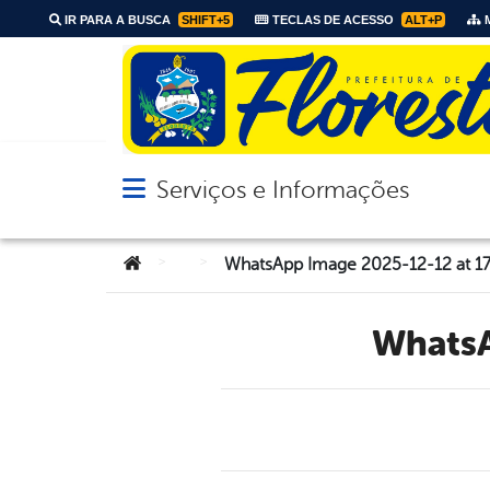
IR PARA A BUSCA
SHIFT+5
TECLAS DE ACESSO
ALT+P
M
Serviços e Informações
Abrir menu principal de navegação
Você está aqui:
>
>
WhatsApp Image 2025-12-12 at 17.
Whats