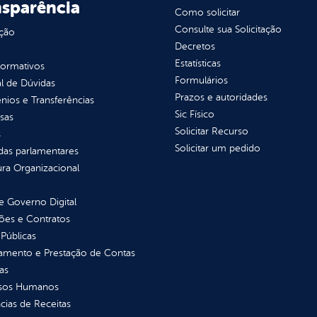
nsparência
Como solicitar
Consulte sua Solicitação
ção
Decretos
Estatísticas
normativos
Formulários
l de Dúvidas
Prazos e autoridades
ios e Transferências
Sic Físico
sas
Solicitar Recurso
s
Solicitar um pedido
as parlamentares
ura Organizacional
 Governo Digital
ções e Contratos
Públicas
jamento e Prestação de Contas
as
sos Humanos
ias de Receitas