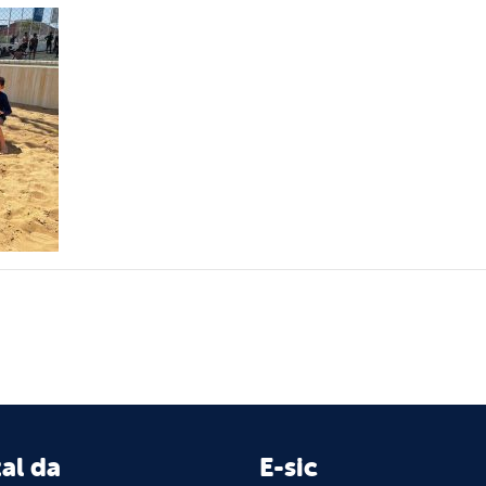
al da
E-sic