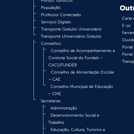
Pontos Turísticos
Out
População
Professor Conectado
Carta 
Serviços Digitais
E-sic
Transporte Gratuito Universitário
Ferram
Transporte Universitário Gratuito
Ouvid
Conselhos
Portal
Conselho de Acompanhamento e
Portal
Controle Social do Fundeb –
Transp
CACS/FUNDEB
Conselho de Alimentação Escolar
– CAE
Conselho Municipal de Educação
– CME
Secretarias
Administração
Desenvolvimento Social e
Trabalho
Educação, Cultura, Turismo e