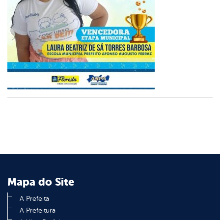
er
din
Mapa do Site
A Prefeita
A Prefeitura