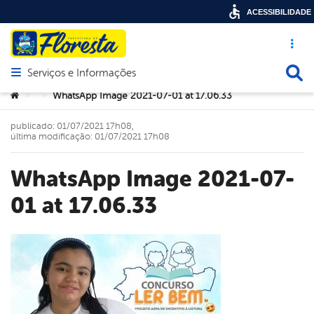
ACESSIBILIDADE
Acesso ráp
Busca
Serviços e Informações
Abrir menu principal de navegação
Você está aqui:
WhatsApp Image 2021-07-01 at 17.06.33
>
>
publicado: 01/07/2021 17h08,
última modificação: 01/07/2021 17h08
WhatsApp Image 2021-07-
01 at 17.06.33
book