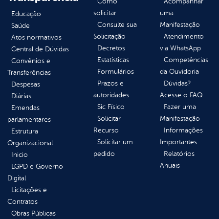
Como
Acompanhar
solicitar
uma
Educação
Consulte sua
Manifestação
Saúde
Solicitação
Atendimento
Atos normativos
Decretos
via WhatsApp
Central de Dúvidas
Estatísticas
Competências
Convênios e
Formulários
da Ouvidoria
Transferências
Prazos e
Dúvidas?
Despesas
autoridades
Acesse o FAQ
Diárias
Sic Físico
Fazer uma
Emendas
Solicitar
Manifestação
parlamentares
Recurso
Informações
Estrutura
Solicitar um
Importantes
Organizacional
pedido
Relatórios
Inicio
Anuais
LGPD e Governo
Digital
Licitações e
Contratos
Obras Públicas