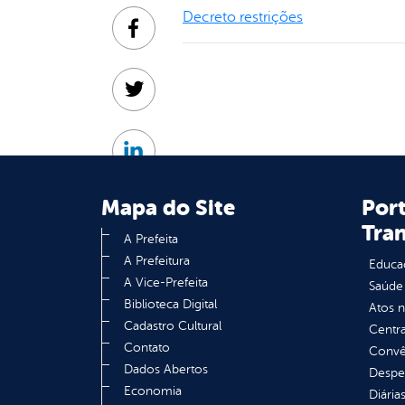
Decreto restrições
Facebook
Twitter
Linkedin
Mapa do Site
Port
Tra
A Prefeita
A Prefeitura
Educa
A Vice-Prefeita
Saúde
Biblioteca Digital
Atos 
Cadastro Cultural
Centra
Contato
Convên
Dados Abertos
Despe
Economia
Diária