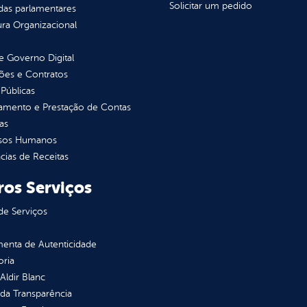
Solicitar um pedido
as parlamentares
ura Organizacional
 Governo Digital
ções e Contratos
Públicas
jamento e Prestação de Contas
as
sos Humanos
ias de Receitas
ros Serviços
de Serviços
enta de Autenticidade
oria
 Aldir Blanc
 da Transparência