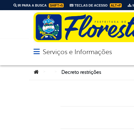
IR PARA A BUSCA
SHIFT+5
TECLAS DE ACESSO
ALT+P
M
Serviços e Informações
Abrir menu principal de navegação
Você está aqui:
>
>
Decreto restrições