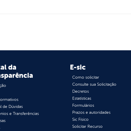
al da
E-sic
nsparência
Como solicitar
Consulte sua Solicitação
ção
Decretos
Estatísticas
normativos
Formulários
l de Dúvidas
Prazos e autoridades
ios e Transferências
Sic Físico
sas
Solicitar Recurso
s