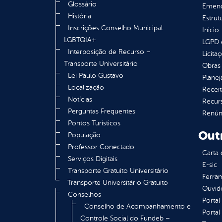
Glossário
Emend
História
Estrut
Inscrições Conselho Municipal
Inicio
LGBTQIA+
LGPD e
Interposição de Recurso –
Licita
Transporte Universitário
Obras 
Lei Paulo Gustavo
Plane
Localização
Receit
Notícias
Recur
Perguntas Frequentes
Renúnc
Pontos Turísticos
Out
População
Professor Conectado
Carta 
Serviços Digitais
E-sic
Transporte Gratuito Universitário
Ferram
Transporte Universitário Gratuito
Ouvid
Conselhos
Portal
Conselho de Acompanhamento e
Portal
Controle Social do Fundeb –