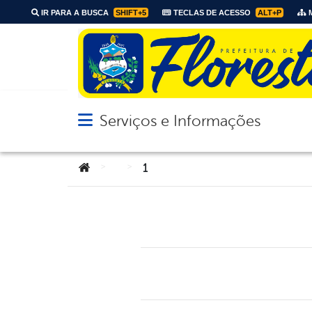
IR PARA A BUSCA
SHIFT+5
TECLAS DE ACESSO
ALT+P
M
Serviços e Informações
Abrir menu principal de navegação
Você está aqui:
>
>
1