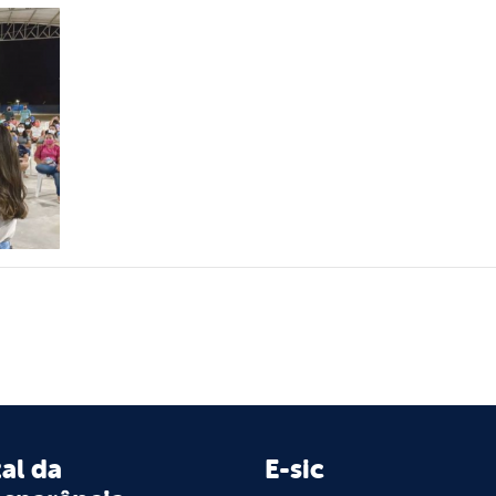
al da
E-sic