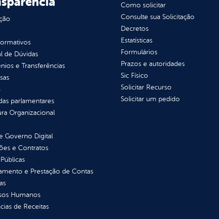
nsparência
Como solicitar
Consulte sua Solicitação
ção
Decretos
Estatísticas
normativos
Formulários
l de Dúvidas
Prazos e autoridades
ios e Transferências
Sic Físico
sas
Solicitar Recurso
s
Solicitar um pedido
as parlamentares
ura Organizacional
 Governo Digital
ções e Contratos
Públicas
jamento e Prestação de Contas
as
sos Humanos
ias de Receitas