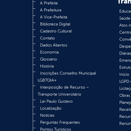
Tra
A Prefeita
A Prefeitura
Educa
A Vice-Prefeita
Saúde
Biblioteca Digital
Atos 
Cadastro Cultural
Centra
Contato
Convên
Dados Abertos
Despe
Economia
Diária
Glossário
Emend
História
Estrut
Inscrições Conselho Municipal
Inicio
LGBTQIA+
LGPD e
Interposição de Recurso –
Licita
Transporte Universitário
Obras 
Lei Paulo Gustavo
Plane
Localização
Receit
Notícias
Recur
Perguntas Frequentes
Renúnc
Pontos Turísticos