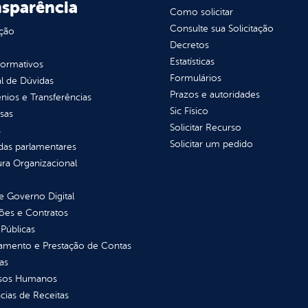
nsparência
Como solicitar
Consulte sua Solicitação
ção
Decretos
Estatísticas
normativos
Formulários
l de Dúvidas
Prazos e autoridades
ios e Transferências
Sic Físico
sas
Solicitar Recurso
s
Solicitar um pedido
as parlamentares
ura Organizacional
 Governo Digital
ções e Contratos
Públicas
jamento e Prestação de Contas
as
sos Humanos
ias de Receitas