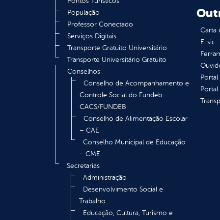
Pontos Turísticos
Out
População
Professor Conectado
Carta 
Serviços Digitais
E-sic
Transporte Gratuito Universitário
Ferram
Transporte Universitário Gratuito
Ouvid
Conselhos
Portal
Conselho de Acompanhamento e
Portal
Controle Social do Fundeb –
Transp
CACS/FUNDEB
Conselho de Alimentação Escolar
– CAE
Conselho Municipal de Educação
– CME
Secretarias
Administração
Desenvolvimento Social e
Trabalho
Educação, Cultura, Turismo e