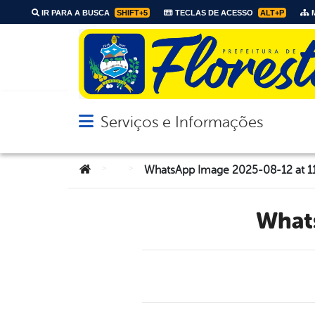
IR PARA A BUSCA
SHIFT+5
TECLAS DE ACESSO
ALT+P
M
Serviços e Informações
Abrir menu principal de navegação
Você está aqui:
>
>
WhatsApp Image 2025-08-12 at 11
Wha