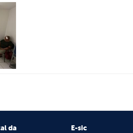
al da
E-sic