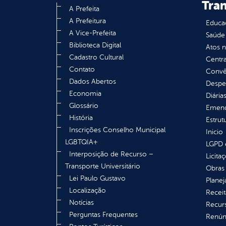
Tra
A Prefeita
A Prefeitura
Educa
A Vice-Prefeita
Saúde
Biblioteca Digital
Atos 
Cadastro Cultural
Centra
Contato
Convên
Dados Abertos
Despe
Economia
Diária
Glossário
Emend
História
Estrut
Inscrições Conselho Municipal
Inicio
LGBTQIA+
LGPD e
Interposição de Recurso –
Licita
Transporte Universitário
Obras 
Lei Paulo Gustavo
Plane
Localização
Receit
Notícias
Recur
Perguntas Frequentes
Renúnc