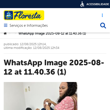
ACESSIBILIDADE
Acesso ráp
Busca
Serviços e Informações
Abrir menu principal de navegação
Você está aqui:
WhatsApp Image 2025-08-12 at 11.40.36 (1)
>
>
publicado: 12/08/2025 12h14,
última modificação: 12/08/2025 12h34
WhatsApp Image 2025-08-
12 at 11.40.36 (1)
book