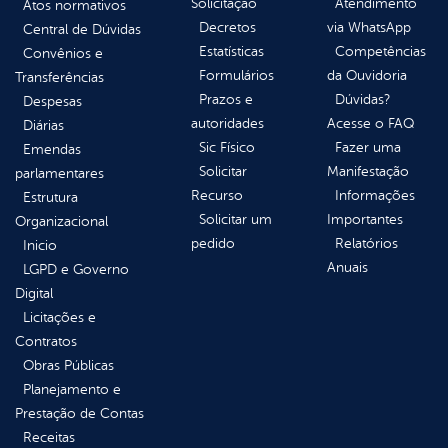
Solicitação
Atendimento
Atos normativos
Decretos
via WhatsApp
Central de Dúvidas
Estatísticas
Competências
Convênios e
Formulários
da Ouvidoria
Transferências
Prazos e
Dúvidas?
Despesas
autoridades
Acesse o FAQ
Diárias
Sic Físico
Fazer uma
Emendas
Solicitar
Manifestação
parlamentares
Recurso
Informações
Estrutura
Solicitar um
Importantes
Organizacional
pedido
Relatórios
Inicio
Anuais
LGPD e Governo
Digital
Licitações e
Contratos
Obras Públicas
Planejamento e
Prestação de Contas
Receitas