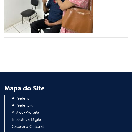
er
din
Mapa do Site
A Prefeita
A Prefeitura
A Vice-Prefeita
Biblioteca Digital
Cadastro Cultural