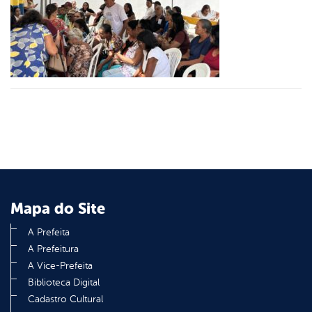
er
din
Mapa do Site
A Prefeita
A Prefeitura
A Vice-Prefeita
Biblioteca Digital
Cadastro Cultural