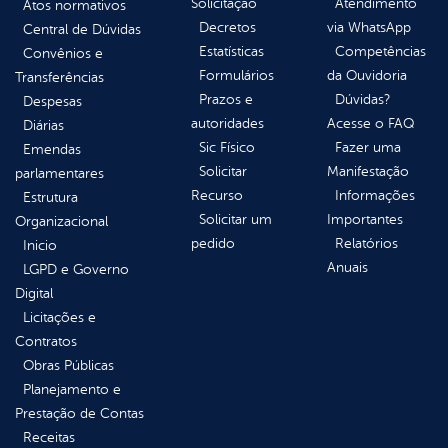
Solicitação
Atendimento
Atos normativos
Decretos
via WhatsApp
Central de Dúvidas
Estatísticas
Competências
Convênios e
Formulários
da Ouvidoria
Transferências
Prazos e
Dúvidas?
Despesas
autoridades
Acesse o FAQ
Diárias
Sic Físico
Fazer uma
Emendas
Solicitar
Manifestação
parlamentares
Recurso
Informações
Estrutura
Solicitar um
Importantes
Organizacional
pedido
Relatórios
Inicio
Anuais
LGPD e Governo
Digital
Licitações e
Contratos
Obras Públicas
Planejamento e
Prestação de Contas
Receitas