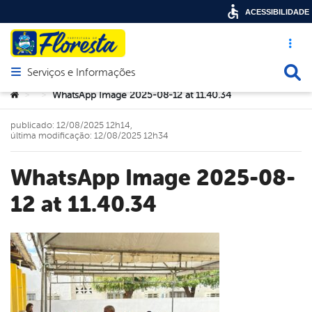
ACESSIBILIDADE
Acesso ráp
Busca
Serviços e Informações
Abrir menu principal de navegação
Você está aqui:
WhatsApp Image 2025-08-12 at 11.40.34
>
>
publicado: 12/08/2025 12h14,
última modificação: 12/08/2025 12h34
WhatsApp Image 2025-08-
12 at 11.40.34
book