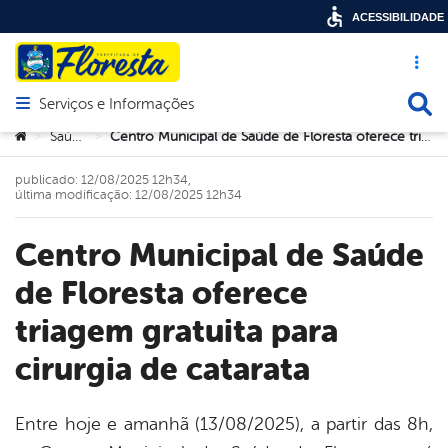
ACESSIBILIDADE
Acesso ráp
Busca
Serviços e Informações
Abrir menu principal de navegação
Você está aqui:
Saúde
Centro Municipal de Saúde de Floresta oferece triagem gratuita para cirurgia de catarata
>
>
publicado: 12/08/2025 12h34,
última modificação: 12/08/2025 12h34
Centro Municipal de Saúde
de Floresta oferece
triagem gratuita para
cirurgia de catarata
Entre hoje e amanhã (13/08/2025), a partir das 8h,