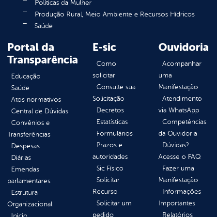
Políticas da Mulher
Produção Rural, Meio Ambiente e Recursos Hídricos
Saúde
Portal da
E-sic
Ouvidoria
Transparência
Como
Acompanhar
solicitar
uma
Educação
Consulte sua
Manifestação
Saúde
Solicitação
Atendimento
Atos normativos
Decretos
via WhatsApp
Central de Dúvidas
Estatísticas
Competências
Convênios e
Formulários
da Ouvidoria
Transferências
Prazos e
Dúvidas?
Despesas
autoridades
Acesse o FAQ
Diárias
Sic Físico
Fazer uma
Emendas
Solicitar
Manifestação
parlamentares
Recurso
Informações
Estrutura
Solicitar um
Importantes
Organizacional
pedido
Relatórios
Inicio