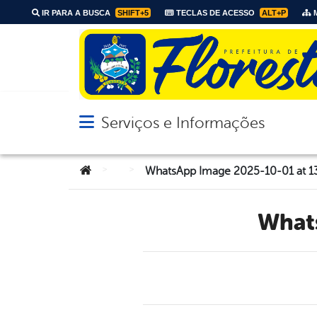
IR PARA A BUSCA
SHIFT+5
TECLAS DE ACESSO
ALT+P
M
Serviços e Informações
Abrir menu principal de navegação
Você está aqui:
>
>
WhatsApp Image 2025-10-01 at 1
Wha