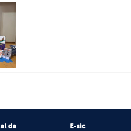
al da
E-sic