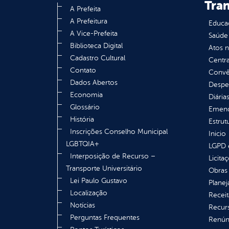
Tra
A Prefeita
A Prefeitura
Educa
A Vice-Prefeita
Saúde
Biblioteca Digital
Atos 
Cadastro Cultural
Centra
Contato
Convên
Dados Abertos
Despe
Economia
Diária
Glossário
Emend
História
Estrut
Inscrições Conselho Municipal
Inicio
LGBTQIA+
LGPD e
Interposição de Recurso –
Licita
Transporte Universitário
Obras 
Lei Paulo Gustavo
Plane
Localização
Receit
Notícias
Recur
Perguntas Frequentes
Renúnc