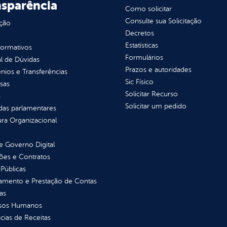
nsparência
Como solicitar
Consulte sua Solicitação
ção
Decretos
Estatísticas
normativos
Formulários
l de Dúvidas
Prazos e autoridades
ios e Transferências
Sic Físico
sas
Solicitar Recurso
s
Solicitar um pedido
as parlamentares
ura Organizacional
 Governo Digital
ções e Contratos
Públicas
jamento e Prestação de Contas
as
sos Humanos
ias de Receitas