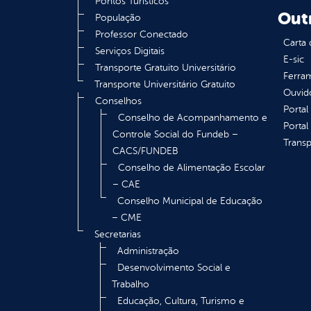
Pontos Turísticos
Out
População
Professor Conectado
Carta 
Serviços Digitais
E-sic
Transporte Gratuito Universitário
Ferram
Transporte Universitário Gratuito
Ouvid
Conselhos
Portal
Conselho de Acompanhamento e
Portal
Controle Social do Fundeb –
Transp
CACS/FUNDEB
Conselho de Alimentação Escolar
– CAE
Conselho Municipal de Educação
– CME
Secretarias
Administração
Desenvolvimento Social e
Trabalho
Educação, Cultura, Turismo e