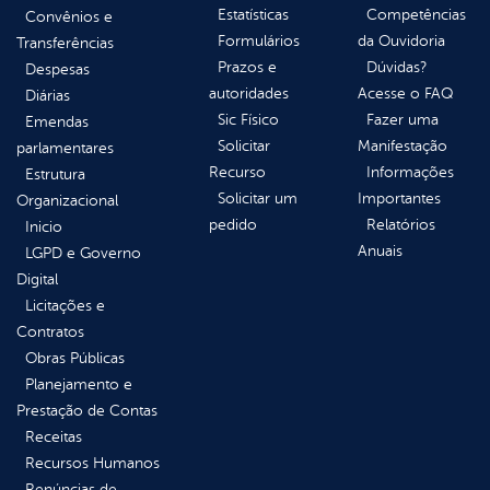
Estatísticas
Competências
Convênios e
Formulários
da Ouvidoria
Transferências
Prazos e
Dúvidas?
Despesas
autoridades
Acesse o FAQ
Diárias
Sic Físico
Fazer uma
Emendas
Solicitar
Manifestação
parlamentares
Recurso
Informações
Estrutura
Solicitar um
Importantes
Organizacional
pedido
Relatórios
Inicio
Anuais
LGPD e Governo
Digital
Licitações e
Contratos
Obras Públicas
Planejamento e
Prestação de Contas
Receitas
Recursos Humanos
Renúncias de