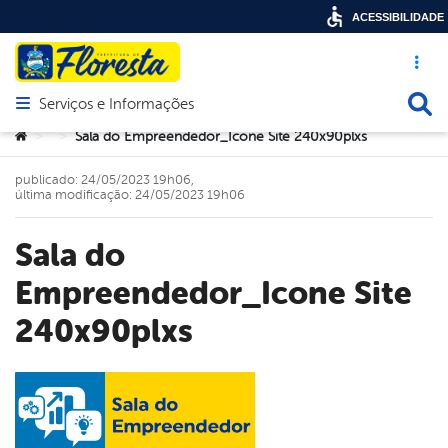
ACESSIBILIDADE
Acesso ráp
Busca
Serviços e Informações
Abrir menu principal de navegação
Você está aqui:
Sala do Empreendedor_Icone Site 240x90plxs
>
>
publicado: 24/05/2023 19h06,
última modificação: 24/05/2023 19h06
Sala do
Empreendedor_Icone Site
240x90plxs
book