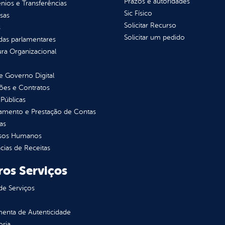
Prazos e autoridades
ios e Transferências
Sic Físico
sas
Solicitar Recurso
s
Solicitar um pedido
as parlamentares
ura Organizacional
 Governo Digital
ções e Contratos
Públicas
jamento e Prestação de Contas
as
sos Humanos
ias de Receitas
ros Serviços
de Serviços
enta de Autenticidade
oria