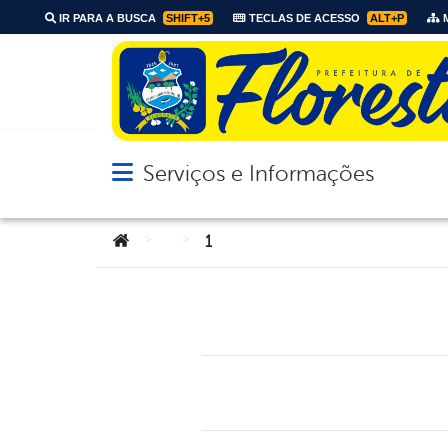
IR PARA A BUSCA
SHIFT+5
TECLAS DE ACESSO
ALT+P
M
Serviços e Informações
Abrir menu principal de navegação
Você está aqui:
>
>
1