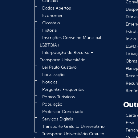
Contato
Convên
Dados Abertos
Despe
Economia
Diária
Glossário
Emend
História
Estrut
Inscrições Conselho Municipal
Inicio
LGBTQIA+
LGPD e
Interposição de Recurso –
Licita
Transporte Universitário
Obras 
Lei Paulo Gustavo
Plane
Localização
Receit
Notícias
Recur
Perguntas Frequentes
Renúnc
Pontos Turísticos
Out
População
Professor Conectado
Carta 
Serviços Digitais
E-sic
Transporte Gratuito Universitário
Ferram
Transporte Universitário Gratuito
Ouvid