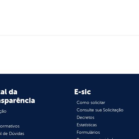
al da
E-sic
nsparência
Como solicitar
Consulte sua Solicitação
ção
Decretos
Estatísticas
normativos
Formulários
l de Dúvidas