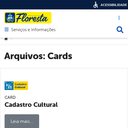
ACESSIBILIDADE
Acesso ráp
Busca
Serviços e Informações
Abrir menu principal de navegação
Você está aqui:
>
Arquivos:
Cards
CARD
Cadastro Cultural
Leia mais...