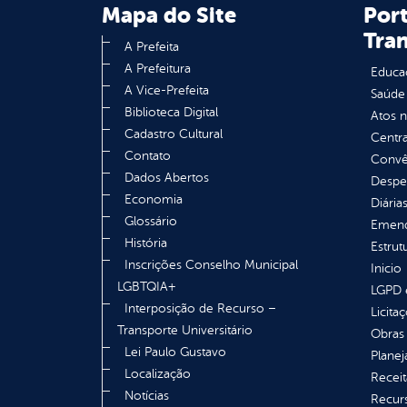
Mapa do Site
Port
Tra
A Prefeita
A Prefeitura
Educa
A Vice-Prefeita
Saúde
Biblioteca Digital
Atos 
Cadastro Cultural
Centra
Contato
Convên
Dados Abertos
Despe
Economia
Diária
Glossário
Emend
História
Estrut
Inscrições Conselho Municipal
Inicio
LGBTQIA+
LGPD e
Interposição de Recurso –
Licita
Transporte Universitário
Obras 
Lei Paulo Gustavo
Plane
Localização
Receit
Notícias
Recur