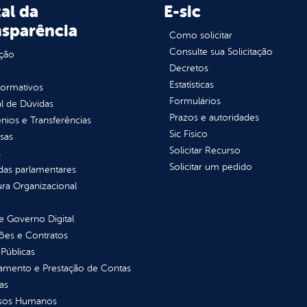
al da
E-sic
nsparência
Como solicitar
Consulte sua Solicitação
ção
Decretos
Estatísticas
normativos
Formulários
l de Dúvidas
Prazos e autoridades
ios e Transferências
Sic Físico
sas
Solicitar Recurso
s
Solicitar um pedido
as parlamentares
ura Organizacional
 Governo Digital
ções e Contratos
Públicas
jamento e Prestação de Contas
as
sos Humanos