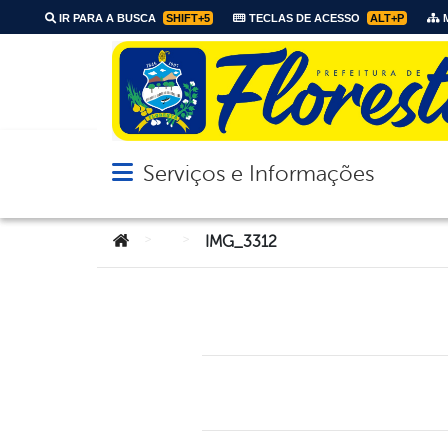
IR PARA A BUSCA
SHIFT+5
TECLAS DE ACESSO
ALT+P
M
Serviços e Informações
Abrir menu principal de navegação
Você está aqui:
>
>
IMG_3312