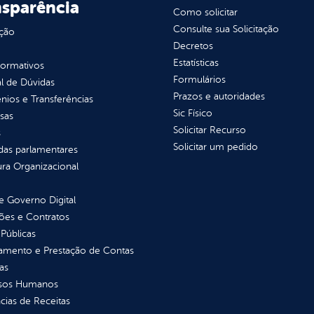
nsparência
Como solicitar
Consulte sua Solicitação
ção
Decretos
Estatísticas
normativos
Formulários
l de Dúvidas
Prazos e autoridades
ios e Transferências
Sic Físico
sas
Solicitar Recurso
s
Solicitar um pedido
as parlamentares
ura Organizacional
 Governo Digital
ções e Contratos
Públicas
jamento e Prestação de Contas
as
sos Humanos
ias de Receitas