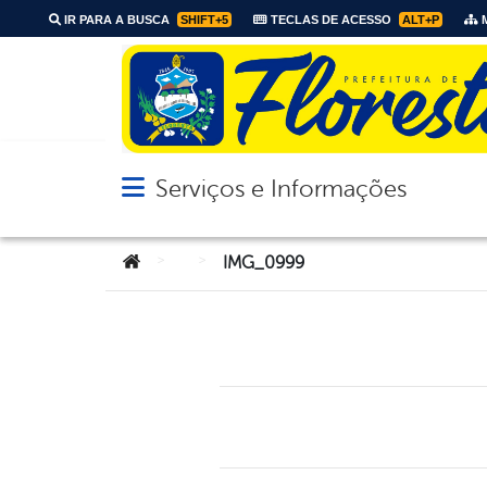
IR PARA A BUSCA
SHIFT+5
TECLAS DE ACESSO
ALT+P
M
Serviços e Informações
Abrir menu principal de navegação
Você está aqui:
>
>
IMG_0999