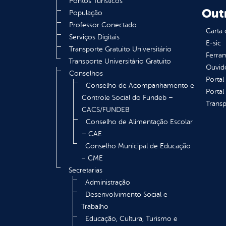
Pontos Turísticos
Out
População
Professor Conectado
Carta 
Serviços Digitais
E-sic
Transporte Gratuito Universitário
Ferram
Transporte Universitário Gratuito
Ouvid
Conselhos
Portal
Conselho de Acompanhamento e
Portal
Controle Social do Fundeb –
Transp
CACS/FUNDEB
Conselho de Alimentação Escolar
– CAE
Conselho Municipal de Educação
– CME
Secretarias
Administração
Desenvolvimento Social e
Trabalho
Educação, Cultura, Turismo e