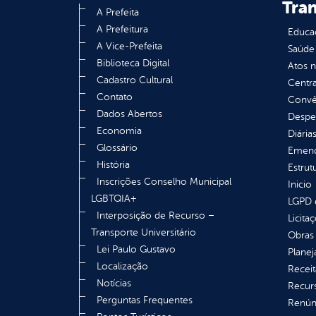
Tra
A Prefeita
A Prefeitura
Educa
A Vice-Prefeita
Saúde
Biblioteca Digital
Atos 
Cadastro Cultural
Centra
Contato
Convên
Dados Abertos
Despe
Economia
Diária
Glossário
Emend
História
Estrut
Inscrições Conselho Municipal
Inicio
LGBTQIA+
LGPD e
Interposição de Recurso –
Licita
Transporte Universitário
Obras 
Lei Paulo Gustavo
Plane
Localização
Receit
Notícias
Recur
Perguntas Frequentes
Renúnc