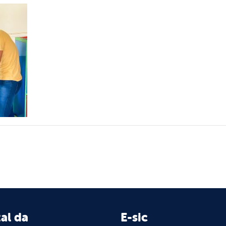
al da
E-sic