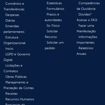
Estatísticas
Competências
Convênios e
Formulários
da Ouvidoria
Transferências
Prazos e
Dúvidas?
Despesas
autoridades
Acesse o FAQ
Diárias
Sic Físico
Fazer uma
Emendas
Solicitar
Manifestação
parlamentares
Recurso
Informações
Estrutura
Solicitar um
Importantes
Organizacional
pedido
Relatórios
Inicio
Anuais
LGPD e Governo
Digital
Licitações e
Contratos
Obras Públicas
Planejamento e
Prestação de Contas
Receitas
Recursos Humanos
Renúncias de