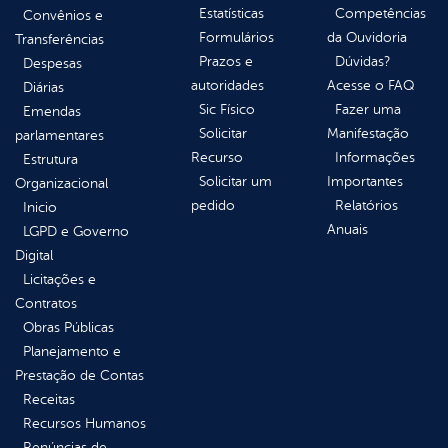
Estatísticas
Competências
Convênios e
Formulários
da Ouvidoria
Transferências
Prazos e
Dúvidas?
Despesas
autoridades
Acesse o FAQ
Diárias
Sic Físico
Fazer uma
Emendas
Solicitar
Manifestação
parlamentares
Recurso
Informações
Estrutura
Solicitar um
Importantes
Organizacional
pedido
Relatórios
Inicio
Anuais
LGPD e Governo
Digital
Licitações e
Contratos
Obras Públicas
Planejamento e
Prestação de Contas
Receitas
Recursos Humanos
Renúncias de