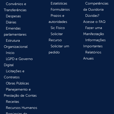
Estatísticas
Competências
Convênios e
Formulários
da Ouvidoria
Transferências
Prazos e
Dúvidas?
Despesas
autoridades
Acesse o FAQ
Diárias
Sic Físico
Fazer uma
Emendas
Solicitar
Manifestação
parlamentares
Recurso
Informações
Estrutura
Solicitar um
Importantes
Organizacional
pedido
Relatórios
Inicio
Anuais
LGPD e Governo
Digital
Licitações e
Contratos
Obras Públicas
Planejamento e
Prestação de Contas
Receitas
Recursos Humanos
Renúncias de